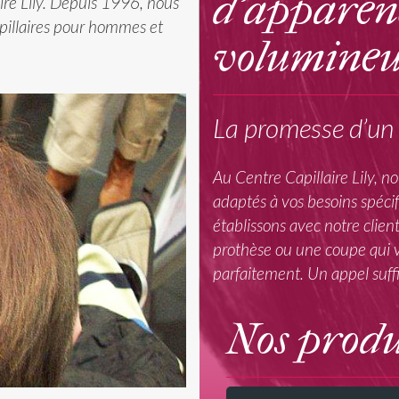
d’apparenc
aire Lily. Depuis 1996, nous
pillaires pour hommes et
volumineu
La promesse d’un 
Au Centre Capillaire Lily, 
adaptés à vos besoins spécif
établissons avec notre clie
prothèse ou une coupe qui v
parfaitement. Un appel suffi
Nos produ