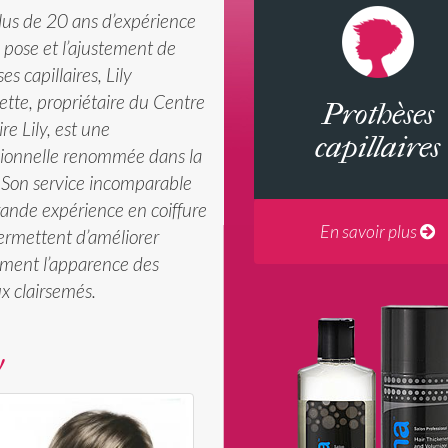
lus de 20 ans d’expérience
 pose et l’ajustement de
es capillaires, Lily
tte, propriétaire du Centre
Prothèses
ire Lily, est une
capillaires
sionnelle renommée dans la
. Son service incomparable
rande expérience en coiffure
En savoir plus
ermettent d’améliorer
ment l’apparence des
x clairsemés.
y