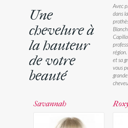
Avec p
Une
dans la
prothès
chevelure à
Blanche
Capilla
la hauteur
profes
région
de votre
et sa g
vous p
beauté
grande
cheveu
Savannah
Rox