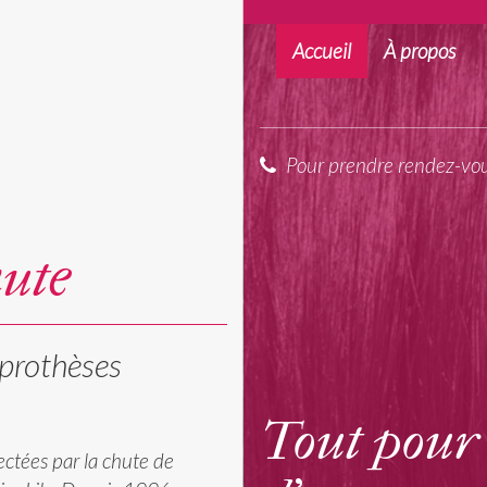
Accueil
À propos
Pour prendre rendez-vou
aute
prothèses
Tout pour
ctées par la chute de