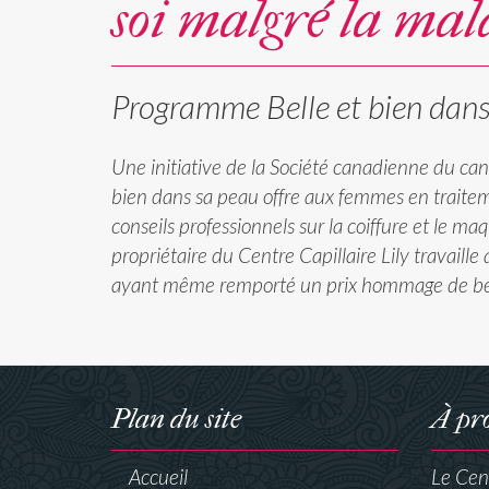
soi malgré la mal
Programme Belle et bien dan
Une initiative de la Société canadienne du can
bien dans sa peau offre aux femmes en traite
conseils professionnels sur la coiffure et le ma
propriétaire du Centre Capillaire Lily travaill
ayant même remporté un prix hommage de bé
Plan du site
À pr
Accueil
Le Cent