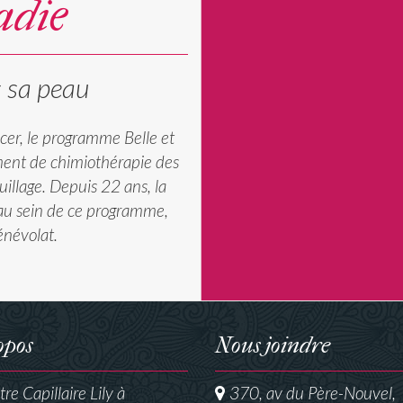
adie
s sa peau
cer, le programme Belle et
ment de chimiothérapie des
quillage. Depuis 22 ans, la
e au sein de ce programme,
névolat.
opos
Nous joindre
re Capillaire Lily à
370, av du Père-Nouvel,