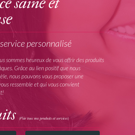
e saine et
se
service personnalisé
nous sommes heureux de vous offrir des produits
iques. Grâce au lien positif que nous
ntèle, nous pouvons vous proposer une
ous ressemble et qui vous convient
t!
its
(Voir tous nos produits et services)